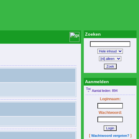
Zoeken
Aanmelden
Aantal leden: 894
Loginnaam:
Wachtwoord:
[
]
Wachtwoord vergeten?