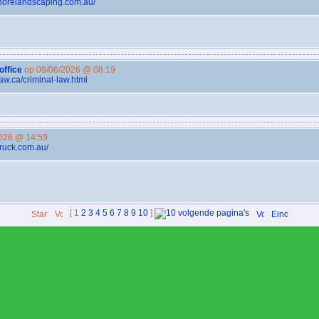
shorelandscaping.com.au/
office
op 09/06/2026 @ 08:19
aw.ca/criminal-law.html
026 @ 14:59
truck.com.au/
[
1
2
3
4
5
6
7
8
9
10
]