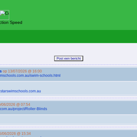
tion Speed
s
op 13/07/2026 @ 16:00
wimschools.com.au/swim-schools.html
w.starswimschools.com.au
/06/2026 @ 07:54
.com.au/project/Roller-Blinds
6/06/2026 @ 15:34