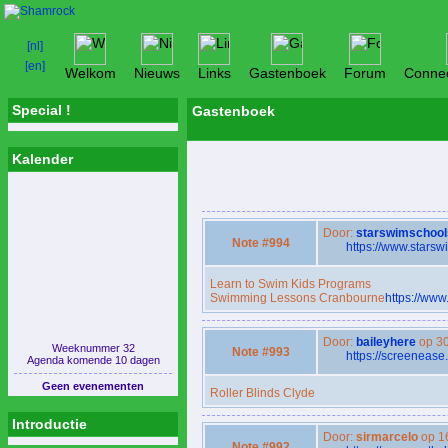
Welkom
Nieuws
Links
Gastenboek
Forum
Connec
Special !
Gastenboek
Kalender
Door:
starswimschool
Note #994
https://www.stars
Learn to Swim Kids Programs
Swimming Lessons Cranbourne
https://ww
Door:
baileyhere
op 30
Weeknummer 32
Note #993
https://screenease
Agenda komende 10 dagen
Geen evenementen
Roller Blinds Clyde
Introductie
Door:
sirmarcelo
op 1
Note #992