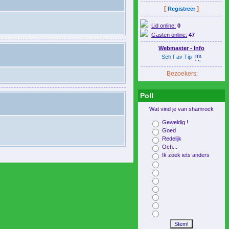
[
]
Registreer
Lid online:
0
Gasten online:
47
Webmaster - Info
Bezoekers:
Poll
Wat vind je van shamrock
Geweldig !
Goed
Redelijk
Och...
Ik zoek iets anders