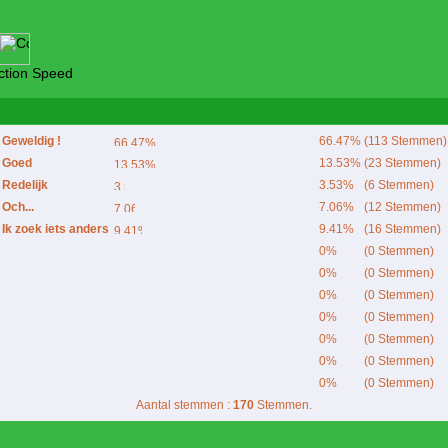
tion Speed
Geweldig !
66.47%
(113 Stemmen)
Goed
13.53%
(23 Stemmen)
Redelijk
3.53%
(6 Stemmen)
Och...
7.06%
(12 Stemmen)
Ik zoek iets anders
9.41%
(16 Stemmen)
0%
(0 Stemmen)
0%
(0 Stemmen)
0%
(0 Stemmen)
0%
(0 Stemmen)
0%
(0 Stemmen)
0%
(0 Stemmen)
0%
(0 Stemmen)
Aantal stemmen :
170
Stemmen.