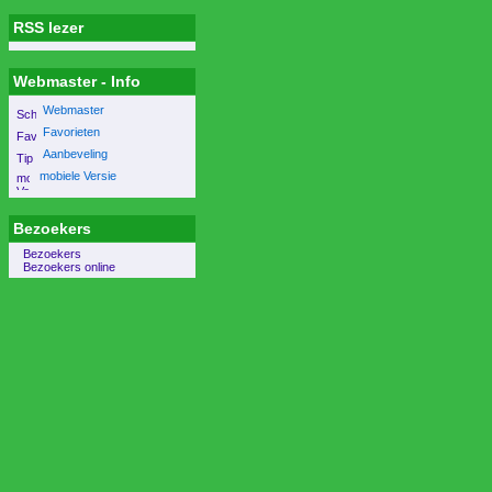
RSS lezer
Webmaster - Info
Webmaster
Favorieten
Aanbeveling
mobiele Versie
Bezoekers
Bezoekers
Bezoekers online