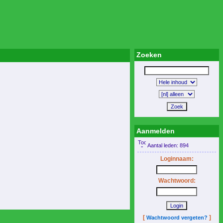
Zoeken
Aanmelden
Aantal leden: 894
Loginnaam:
Wachtwoord:
[
]
Wachtwoord vergeten?