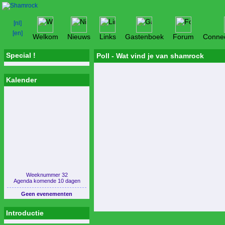
Welkom
Nieuws
Links
Gastenboek
Forum
Connec
Special !
Poll - Wat vind je van shamrock
Kalender
Weeknummer 32
Agenda komende 10 dagen
Geen evenementen
Introductie