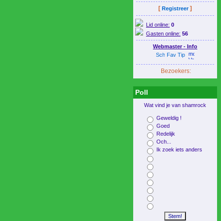
[
]
Registreer
Lid online:
0
Gasten online:
56
Webmaster - Info
Bezoekers:
Poll
Wat vind je van shamrock
Geweldig !
Goed
Redelijk
Och...
Ik zoek iets anders