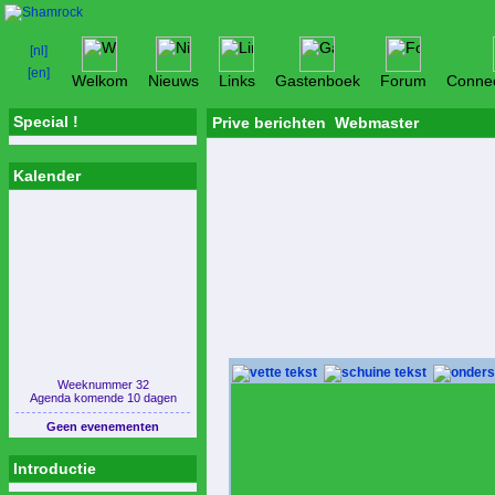
Welkom
Nieuws
Links
Gastenboek
Forum
Connec
Special !
Prive berichten Webmaster
Kalender
Weeknummer 32
Agenda komende 10 dagen
Geen evenementen
Introductie