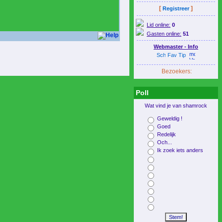
[
]
Registreer
Lid online:
0
Gasten online:
51
Webmaster - Info
Bezoekers:
Poll
Wat vind je van shamrock
Geweldig !
Goed
Redelijk
Och...
Ik zoek iets anders