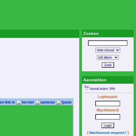
Zoeken
Aanmelden
Aantal leden: 894
Loginnaam:
Wachtwoord:
[
]
Wachtwoord vergeten?