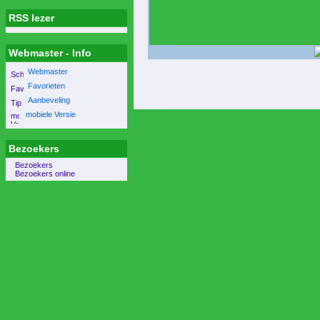
RSS lezer
Webmaster - Info
Webmaster
Favorieten
Aanbeveling
mobiele Versie
Bezoekers
Bezoekers
Bezoekers online