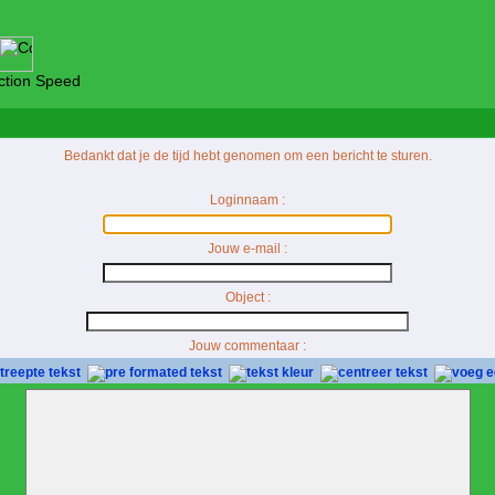
tion Speed
Bedankt dat je de tijd hebt genomen om een bericht te sturen.
Loginnaam :
Jouw e-mail :
Object :
Jouw commentaar :